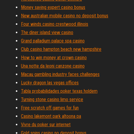
Money saving expert casino bonus
New australian mobile casino no deposit bonus
Four winds casino crestwood illinois
The diner island view casino
Grand palladium palace spa casino
Club casino hampton beach new hampshire
How to win money at crown casino
Una notte da leoni canzone casino
Macau gambling industry faces challenges
Lucky dragon las vegas offices
Tabla probabilidades poker texas holdem
Turning stone casino limo service
Free scratch off games for fun
Casino lakemont park altoona pa
Vivre du poker sur internet
Gold spins casino no deposit bonus