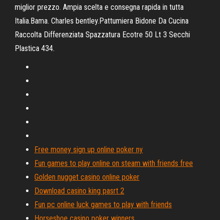
miglior prezzo. Ampia scelta e consegna rapida in tutta
Italia.Bama. Charles bentley.Pattumiera Bidone Da Cucina
Raccolta Differenziata Spazzatura Ecotre 50 Lt 3 Secchi
Plastica 434.
Free money sign up online poker ny
Fun games to play online on steam with friends free
Golden nugget casino online poker
Download casino king pasrt 2
Fun pc online luck games to play with friends
Horseshoe casino poker winners