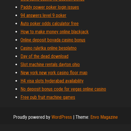
Paddy power poker login issues
94 answers level 9 poker
Auto poker odds calculator free
How to make money online blackjack
Online deposit bovada casino bonus
Casino ruletka online besplatno
Day of the dead download
Slot machine rentals dayton ohio
New york new york casino floor map
H4 visa slots hyderabad availability
No deposit bonus code for vegas online casino
Free pub fruit machine games
Proudly powered by
WordPress
|
Theme:
Envo Magazine